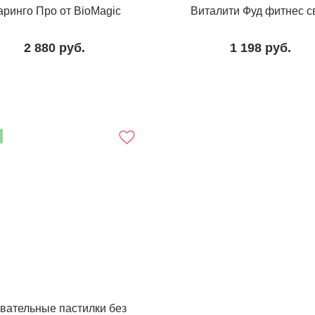
аринго Про от BioMagic
Виталити Фуд фитнес с
2 880
руб.
1 198
руб.
вательные пастилки без