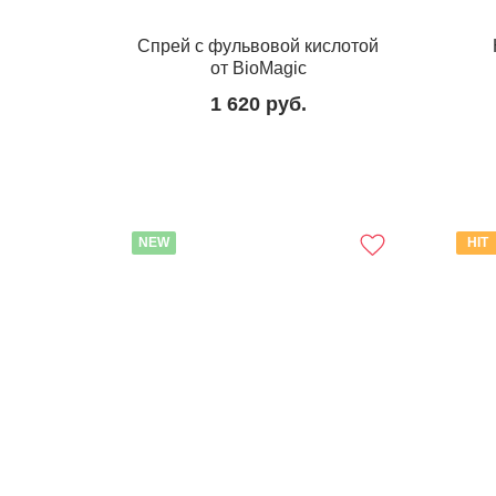
Спрей с фульвовой кислотой
от BioMagic
1 620
руб.
NEW
HIT