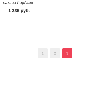
сахара ЛорАсепт
1 335
руб.
1
2
3