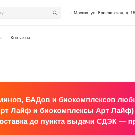
г. Москва, ул. Ярославская, д. 1
а
Контакты
минов, БАДов и биокомплексов любых
т Лайф и биокомплексы Арт Лайф) н
оставка до пункта выдачи СДЭК — при