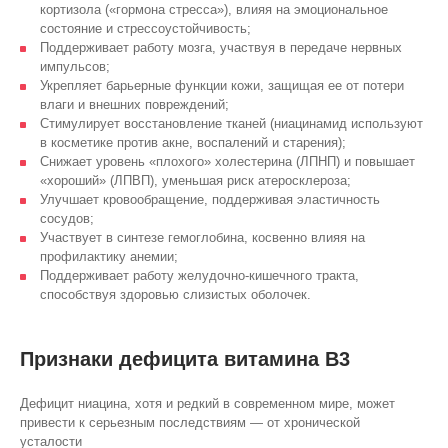
кортизола («гормона стресса»), влияя на эмоциональное
состояние и стрессоустойчивость;
Поддерживает работу мозга, участвуя в передаче нервных
импульсов;
Укрепляет барьерные функции кожи, защищая ее от потери
влаги и внешних повреждений;
Стимулирует восстановление тканей (ниацинамид используют
в косметике против акне, воспалений и старения);
Снижает уровень «плохого» холестерина (ЛПНП) и повышает
«хороший» (ЛПВП), уменьшая риск атеросклероза;
Улучшает кровообращение, поддерживая эластичность
сосудов;
Участвует в синтезе гемоглобина, косвенно влияя на
профилактику анемии;
Поддерживает работу желудочно-кишечного тракта,
способствуя здоровью слизистых оболочек.
Признаки дефицита витамина В3
Дефицит ниацина, хотя и редкий в современном мире, может
привести к серьезным последствиям — от хронической
усталости