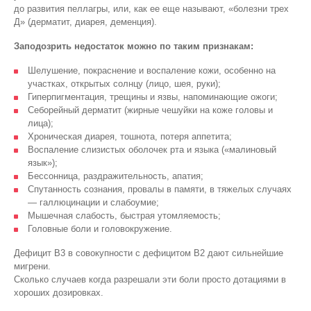
до развития пеллагры, или, как ее еще называют, «болезни трех
Д» (дерматит, диарея, деменция).
Заподозрить недостаток можно по таким признакам:
Шелушение, покраснение и воспаление кожи, особенно на
участках, открытых солнцу (лицо, шея, руки);
Гиперпигментация, трещины и язвы, напоминающие ожоги;
Себорейный дерматит (жирные чешуйки на коже головы и
лица);
Хроническая диарея, тошнота, потеря аппетита;
Воспаление слизистых оболочек рта и языка («малиновый
язык»);
Бессонница, раздражительность, апатия;
Спутанность сознания, провалы в памяти, в тяжелых случаях
— галлюцинации и слабоумие;
Мышечная слабость, быстрая утомляемость;
Головные боли и головокружение.
Дефицит B3 в совокупности с дефицитом B2 дают сильнейшие
мигрени.
Сколько случаев когда разрешали эти боли просто дотациями в
хороших дозировках.