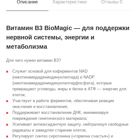
Описание
Характеристики
Отзывы 0
Витамин B3 BioMagic — для поддержки
нервной системы, энергии и
метаболизма
Для чего нужен витамин В3?
Служит основой для коферментов NAD
(никотинамидадениндинуклеотида) и NADP
(никотинамидадениндинуклеотидфосфата), которые
превращают углеводы, жиры и белки в АТФ — энергию для
клеток;
Участвует в работе ферментов, обеспечивая реакции
окисления и восстановления;
Поддерживает восстановление ДНК, минимизируя
повреждения генетического материала;
Усиливает антиоксидантную защиту, нейтрализуя свободные
радикалы и замедляя старение клеток;
Регулирует синтез серотонина («гормона счастья») и