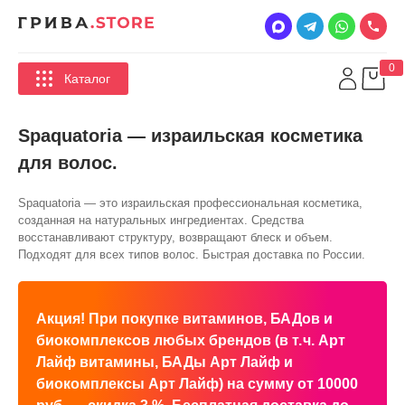
0
Каталог
Spaquatoria — израильская косметика
для волос.
Spaquatoria — это израильская профессиональная косметика,
созданная на натуральных ингредиентах. Средства
восстанавливают структуру, возвращают блеск и объем.
Подходят для всех типов волос. Быстрая доставка по России.
Акция! При покупке витаминов, БАДов и
биокомплексов любых брендов (в т. ч. Арт
Лайф витамины, БАДы Арт Лайф и
биокомплексы Арт Лайф) на сумму от 10000