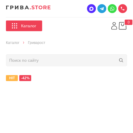
0
Каталог
Каталог
Гриварост
HIT
-42%