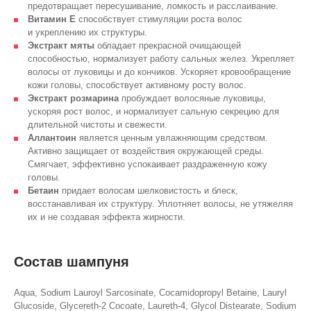
предотвращает пересушивание, ломкость и расслаивание.
Витамин Е
способствует стимуляции роста волос
и укреплению их структуры.
Экстракт мяты
обладает прекрасной очищающей
способностью, нормализует работу сальных желез. Укрепляет
волосы от луковицы и до кончиков. Ускоряет кровообращение
кожи головы, способствует активному росту волос.
Экстракт розмарина
пробуждает волосяные луковицы,
ускоряя рост волос, и нормализует сальную секрецию для
длительной чистоты и свежести.
Аллантоин
является ценным увлажняющим средством.
Активно защищает от воздействия окружающей среды.
Смягчает, эффективно успокаивает раздраженную кожу
головы.
Бетаин
придает волосам шелковистость и блеск,
восстанавливая их структуру. Уплотняет волосы, не утяжеляя
их и не создавая эффекта жирности.
Состав шампуня
Aqua, Sodium Lauroyl Sarcosinate, Cocamidopropyl Betaine, Lauryl
Glucoside, Glycereth-2 Cocoate, Laureth-4, Glycol Distearate, Sodium