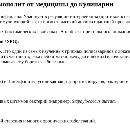
мополит от медицины до кулинарии
офиллана. Участвует в регуляции интерлейкина (противовоспал
стимулирующий эффект, имеет высокий антиоксидантный профил
х биохимических свойствах. Это объект пристального внимания
н / SPG):
»
. Это один из самых изученных грибных полисахаридов с дока
ка
(в частности, рака шейки матки, желудка и лёгких) в сочетан
помогая ему бороться с болезнью.
) и T-лимфоциты, усиливая защиту против вирусов, бактерий и 
чивых штаммов бактерий (например,
Staphylococcus aureus
).
й старения и многих хронических заболеваний.