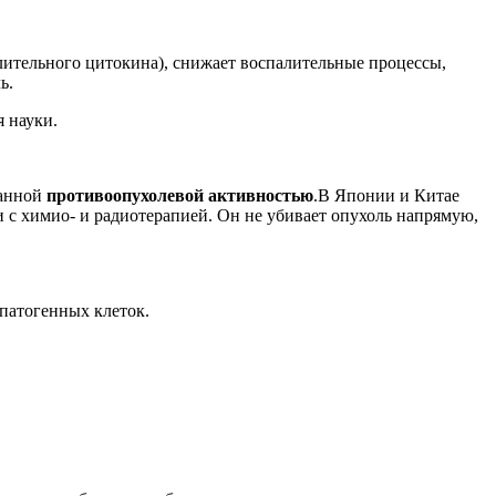
ительного цитокина), снижает воспалительные процессы,
ь.
 науки.
занной
противоопухолевой активностью
.В Японии и Китае
ии с химио- и радиотерапией. Он не убивает опухоль напрямую,
патогенных клеток.