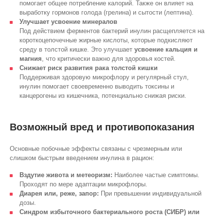
помогает общее потребление калорий. Также он влияет на
выработку гормонов голода (грелина) и сытости (лептина).
Улучшает усвоение минералов
Под действием ферментов бактерий инулин расщепляется на
короткоцепочечные жирные кислоты, которые подкисляют
среду в толстой кишке. Это улучшает
усвоение кальция и
магния
, что критически важно для здоровья костей.
Снижает риск развития рака толстой кишки
Поддерживая здоровую микрофлору и регулярный стул,
инулин помогает своевременно выводить токсины и
канцерогены из кишечника, потенциально снижая риски.
Возможный вред и противопоказания
Основные побочные эффекты связаны с чрезмерным или
слишком быстрым введением инулина в рацион:
Вздутие живота и метеоризм:
Наиболее частые симптомы.
Проходят по мере адаптации микрофлоры.
Диарея или, реже, запор:
При превышении индивидуальной
дозы.
Синдром избыточного бактериального роста (СИБР) или