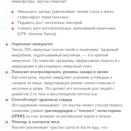
микрофлоры, инулин помогает:
Уменьшить запоры (увеличивает объем стула и мягко
стимулирует перистальтику).
Подавить рост патогенных бактерий.
Снизить риск воспалительных заболеваний кишечника
(СРК, болезнь Крона).
Укрепляет иммунитет
Около 70% иммунных клеток reside в кишечнике. Здоровый
микробиом, подпитываемый инулином, — это крепкий
иммунитет. Он помогает организму эффективнее бороться с
инфекциями и регулировать иммунный ответ.
Помогает контролировать уровень сахара в крови
Как клетчатка, инулин замедляет усвоение углеводов и
сахаров из пищи, предотвращая резкие скачки глюкозы и
инсулина в крови. Это делает его полезным для людей с
диабетом 2-го типа и инсулинорезистентностью.
Способствует здоровью сердца
Исследования показывают, что инулин может способствовать
снижению уровня
триглицеридов
и
"плохого" холестерина
(ЛПНП)
за счет влияния на метаболизм жиров в печени.
Помощь в контроле веса
Инулин увеличивает чувство сытости после еды, что