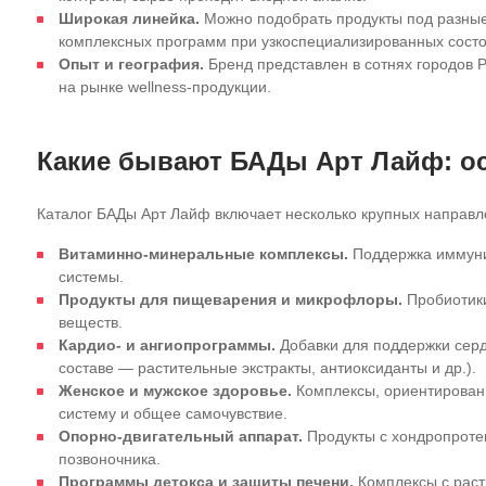
Широкая линейка.
Можно подобрать продукты под разные 
комплексных программ при узкоспециализированных состо
Опыт и география.
Бренд представлен в сотнях городов Р
на рынке wellness‑продукции.
Какие бывают БАДы Арт Лайф: о
Каталог
БАДы Арт Лайф
включает несколько крупных направл
Витаминно‑минеральные комплексы.
Поддержка иммунит
системы.
Продукты для пищеварения и микрофлоры.
Пробиотики
веществ.
Кардио‑ и ангиопрограммы.
Добавки для поддержки серд
составе — растительные экстракты, антиоксиданты и др.).
Женское и мужское здоровье.
Комплексы, ориентирован
систему и общее самочувствие.
Опорно‑двигательный аппарат.
Продукты с хондропротек
позвоночника.
Программы детокса и защиты печени.
Комплексы с раст