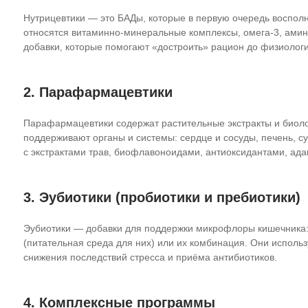
Нутрицевтики — это БАДы, которые в первую очередь восполн
относятся витаминно‑минеральные комплексы, омега‑3, амино
добавки, которые помогают «достроить» рацион до физиолог
2. Парафармацевтики
Парафармацевтики содержат растительные экстракты и биоло
поддерживают органы и системы: сердце и сосуды, печень, су
с экстрактами трав, биофлавоноидами, антиоксидантами, ада
3. Эубиотики (пробиотики и пребиотики)
Эубиотики — добавки для поддержки микрофлоры кишечника: 
(питательная среда для них) или их комбинация. Они испол
снижения последствий стресса и приёма антибиотиков.
4. Комплексные программы