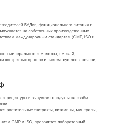
изводителей БАДов, функционального питания и
выпускается на собственных производственных
етствием международным стандартам (GMP, ISO и
минно‑минеральные комплексы, омега‑3,
 конкретных органов и систем: суставов, печени,
йф
ет рецептуры и выпускает продукты на своём
овки.
тся растительные экстракты, витамины, минералы,
аниям GMP и ISO, проводится лабораторный