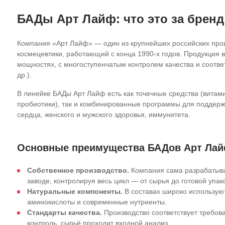
БАДы Арт Лайф: что это за бренд
Компания «Арт Лайф» — один из крупнейших российских про
космецевтики, работающий с конца 1990‑х годов. Продукция 
мощностях, с многоступенчатым контролем качества и соотв
др.).
В линейке
БАДы Арт Лайф
есть как точечные средства (вита
пробиотики), так и комбинированные программы для поддержки
сердца, женского и мужского здоровья, иммунитета.
Основные преимущества БАДов Арт Ла
Собственное производство.
Компания сама разрабатыва
заводе, контролируя весь цикл — от сырья до готовой упак
Натуральные компоненты.
В составах широко использую
аминокислоты и современные нутриенты.
Стандарты качества.
Производство соответствует требов
контроль, сырьё проходит входной анализ.