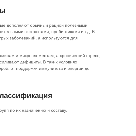
ны
орые дополняют обычный рацион полезными
тельными экстрактами, пробиотиками и т.д. В
трых заболеваний, а используются для
аминам и микроэлементам, а хронический стресс,
силивают дефициты. В таких условиях
рой: от поддержки иммунитета и энергии до
классификация
рупп по их назначению и составу.