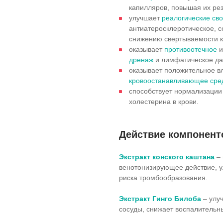
капилляров, повышая их рез
улучшает
реалогические св
антиатеросклеротическое, 
снижению свертываемости к
оказывает
противоотечное
и
дренаж
и лимфатическое да
оказывает положительное вл
кровоостанавливающее сре
способствует нормализации
холестерина в крови.
Действие компонент
Экстракт конского каштана
–
венотонизирующее действие, 
риска тромбообразования.
Экстракт Гинго Билоба
– улу
сосуды, снижает воспалительн