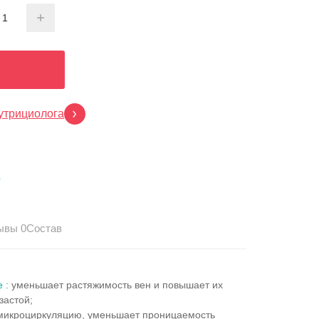
утрициолога
p
ывы 0
Состав
ие
:
уменьшает растяжимость вен и повышает их
застой;
микроциркуляцию, уменьшает проницаемость