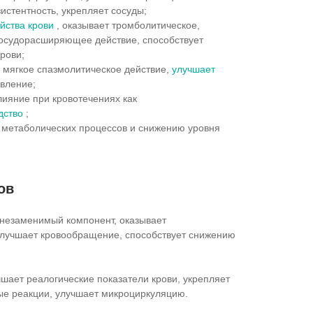
истентность, укрепляет сосуды;
ойства крови
, оказывает тромболитическое,
сосудорасширяющее действие, способствует
рови;
 мягкое спазмолитическое действие,
улучшает
вление;
ияние при кровотечениях как
дство
;
 метаболических процессов и снижению уровня
ов
 незаменимый компонент, оказывает
улучшает кровообращение, способствует снижению
чшает реалогические показатели крови, укрепляет
ые реакции, улучшает микроциркуляцию.