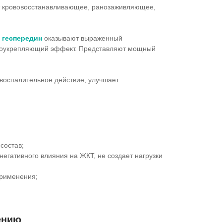
т крововосстанавливающее, ранозаживляющее,
, геспередин
оказывают выраженный
доукрепляющий эффект. Представляют мощный
воспалительное действие, улучшает
состав;
негативного влияния на ЖКТ, не создает нагрузки
применения;
ению