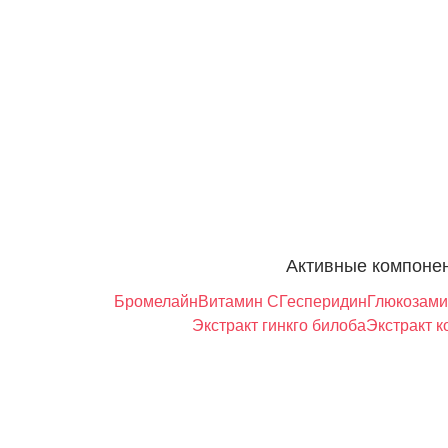
Активные компоне
Бромелайн
Витамин С
Гесперидин
Глюкозами
Экстракт гинкго билоба
Экстракт к