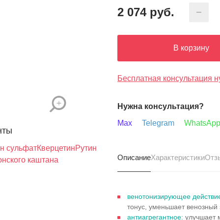
2 074
руб.
В корзину
Бесплатная консультация н
Нужна консультация?
Max
Telegram
WhatsAp
нты
н сульфат
Кверцетин
Рутин
Описание
Характеристики
Отз
онского каштана
венотонизирующее действ
тонус, уменьшает венозный 
антиагрегантное:
улучшает 