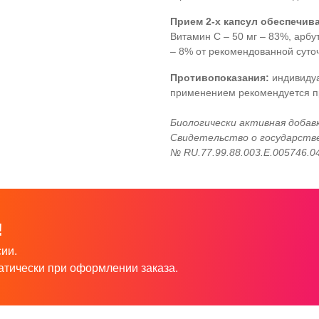
Прием 2-х капсул обеспечива
Витамин С – 50 мг – 83%, арбут
– 8% от рекомендованной суто
Противопоказания:
индивиду
применением рекомендуется пр
Биологически активная добавк
Свидетельство о государств
№ RU.77.99.88.003.Е.005746.0
!
ии.
атически при оформлении заказа.