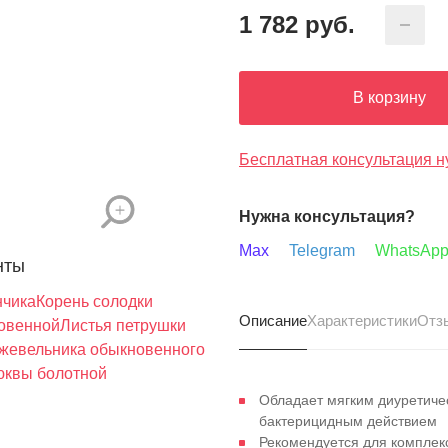
1 782
руб.
В корзину
Бесплатная консультация н
Нужна консультация?
Max
Telegram
WhatsAp
нты
нчика
Корень солодки
Описание
Характеристики
Отз
новенной
Листья петрушки
жевельника обыкновенного
люквы болотной
Обладает мягким диуретиче
бактерицидным действием
Рекомендуется для комплек