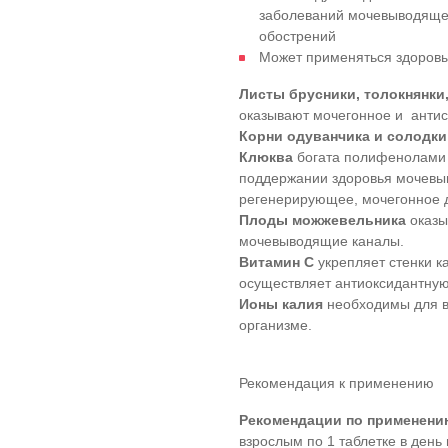
заболеваний мочевыводяще
обострений
Может применяться здоровы
Листы брусники, толокнянки
оказывают мочегонное и антис
Корни одуванчика и солодк
Клюква
богата полифенолами 
поддержании здоровья мочевы
регенерирующее, мочегонное 
Плоды можжевельника
оказы
мочевыводящие каналы.
Витамин C
укрепляет стенки к
осуществляет антиоксидантную
Ионы калия
необходимы для в
организме.
Рекомендация к применению
Рекомендации по применени
взрослым по 1 таблетке в день