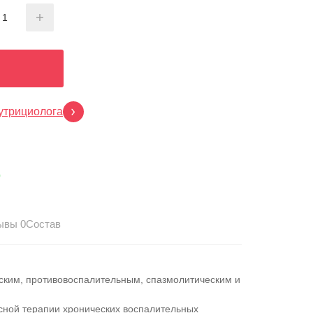
утрициолога
p
ывы 0
Состав
ским, противовоспалительным, спазмолитическим и
сной терапии хронических воспалительных