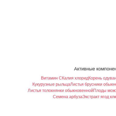
Активные компоне
Витамин С
Калия хлорид
Корень одува
Кукурузные рыльца
Листья брусники обык
Листья толокнянки обыкновенной
Плоды мож
Семена арбуза
Экстракт ягод к