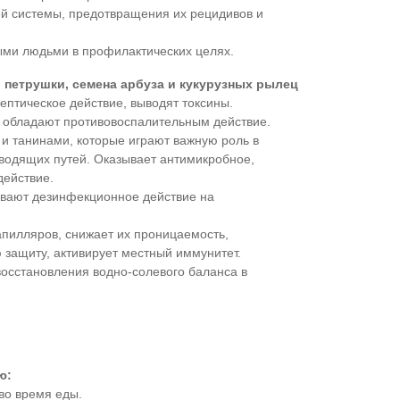
й системы, предотвращения их рецидивов и
ми людьми в профилактических целях.
, петрушки, семена арбуза и кукурузных рылец
ептическое действие, выводят токсины.
и
обладают противовоспалительным действие.
и танинами, которые играют важную роль в
водящих путей. Оказывает антимикробное,
действие.
вают дезинфекционное действие на
апилляров, снижает их проницаемость,
 защиту, активирует местный иммунитет.
осстановления водно-солевого баланса в
ю:
 во время еды.