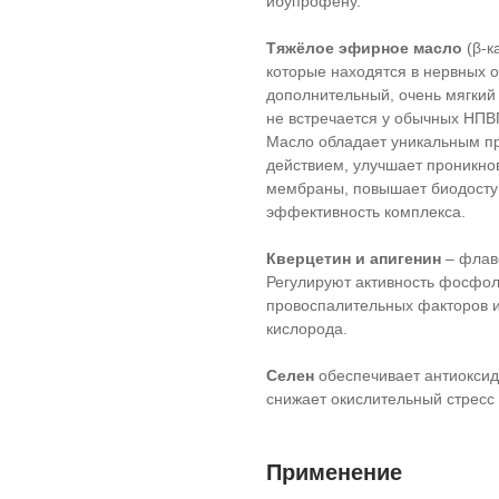
ибупрофену.
Тяжёлое эфирное масло
(β-к
которые находятся в нервных 
дополнительный, очень мягкий
не встречается у обычных НПВ
Масло обладает уникальным п
действием, улучшает проникно
мембраны, повышает биодоступ
эффективность комплекса.
Кверцетин и апигенин
– флав
Регулируют активность фосфо
провоспалительных факторов 
кислорода.
Селен
обеспечивает антиоксид
снижает окислительный стресс 
Применение