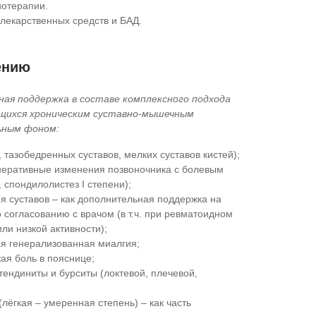
отерапии.
лекарственных средств и БАД.
ению
ая поддержка в составе комплексного подхода
ющихся хроническим суставно-мышечным
ьным фоном:
х, тазобедренных суставов, мелких суставов кистей);
енеративные изменения позвоночника с болевым
, спондилолистез I степени);
я суставов – как дополнительная поддержка на
 согласованию с врачом (в т.ч. при ревматоидном
ли низкой активности);
я генерализованная миалгия;
ая боль в пояснице;
тендиниты и бурситы (локтевой, плечевой,
лёгкая – умеренная степень) – как часть