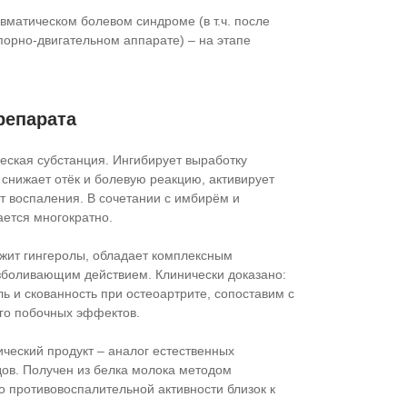
вматическом болевом синдроме (в т.ч. после
орно-двигательном аппарате) – на этапе
репарата
еская субстанция. Ингибирует выработку
снижает отёк и болевую реакцию, активирует
т воспаления. В сочетании с имбирём и
ется многократно.
жит гингеролы, обладает комплексным
зболивающим действием. Клинически доказано:
ь и скованность при остеоартрите, сопоставим с
его побочных эффектов.
ческий продукт – аналог естественных
ов. Получен из белка молока методом
о противовоспалительной активности близок к