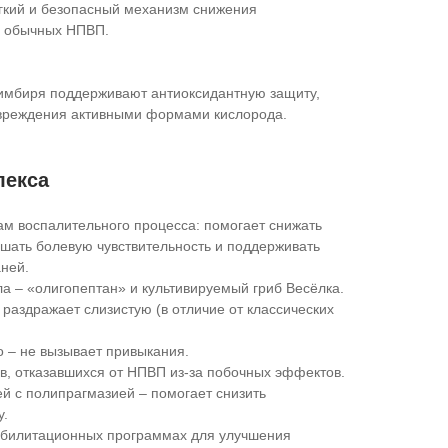
гкий и безопасный механизм снижения
 у обычных НПВП.
 имбиря поддерживают антиоксидантную защиту,
овреждения активными формами кислорода.
лекса
ам воспалительного процесса: помогает снижать
шать болевую чувствительность и поддерживать
ней.
а – «олигопептан» и культивируемый гриб Весёлка.
 раздражает слизистую (в отличие от классических
 – не вызывает привыкания.
в, отказавшихся от НПВП из-за побочных эффектов.
й с полипрагмазией – помогает снизить
у.
абилитационных программах для улучшения