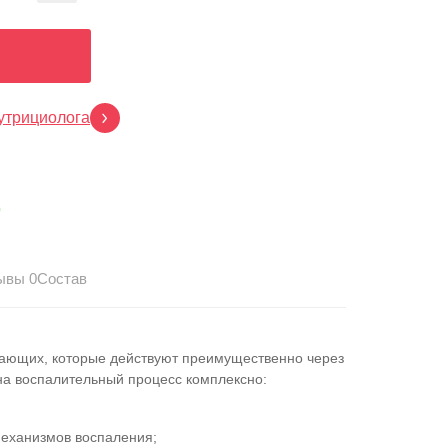
утрициолога
p
ывы 0
Состав
вающих, которые действуют преимущественно через
 на воспалительный процесс комплексно:
механизмов воспаления;