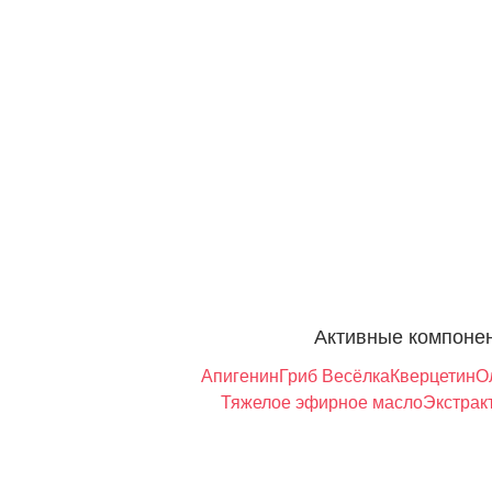
Активные компоне
Апигенин
Гриб Весёлка
Кверцетин
О
Тяжелое эфирное масло
Экстрак