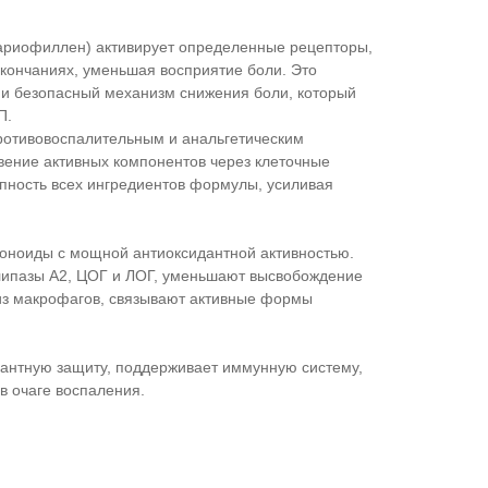
ариофиллен) активирует определенные рецепторы,
окончаниях, уменьшая восприятие боли. Это
 и безопасный механизм снижения боли, который
П.
ротивовоспалительным и анальгетическим
вение активных компонентов через клеточные
ность всех ингредиентов формулы, усиливая
оноиды с мощной антиоксидантной активностью.
липазы А2, ЦОГ и ЛОГ, уменьшают высвобождение
из макрофагов, связывают активные формы
антную защиту, поддерживает иммунную систему,
в очаге воспаления.