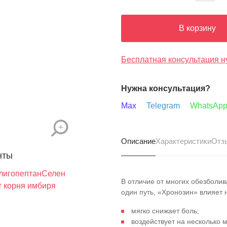
В корзину
Бесплатная консультация н
Нужна консультация?
Max
Telegram
WhatsAp
Описание
Характеристики
Отз
нты
лигопептан
Селен
В отличие от многих обезболи
т корня имбиря
один путь, «Хронозин» влияет
мягко снижает боль;
воздействует на несколько 