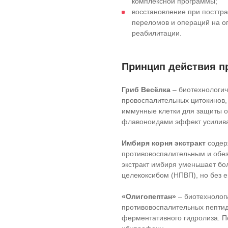
комплексной программы;
восстановление при посттра
переломов и операций на оп
реабилитации.
Принцип действия п
Гриб Весёлка
– биотехнологич
провоспалительных цитокинов, 
иммунные клетки для защиты о
флавоноидами эффект усилива
Имбиря корня экстракт
содер
противовоспалительным и обе
экстракт имбиря уменьшает бол
целекоксибом (НПВП), но без 
«Олигопептан»
– биотехнологи
противовоспалительных пептид
ферментативного гидролиза. П