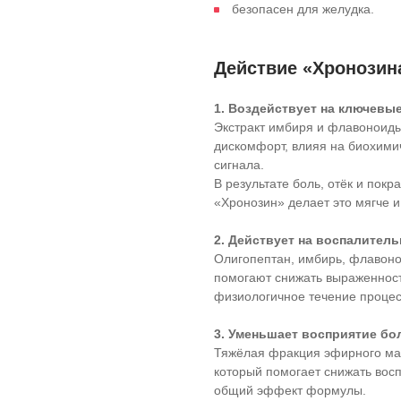
безопасен для желудка.
Действие «Хронозин
1. Воздействует на ключев
Экстракт имбиря и флавоноиды
дискомфорт, влияя на биохимич
сигнала.
В результате боль, отёк и пок
«Хронозин» делает это мягче и
2. Действует на воспалител
Олигопептан, имбирь, флавоно
помогают снижать выраженност
физиологичное течение процес
3. Уменьшает восприятие бо
Тяжёлая фракция эфирного мас
который помогает снижать вос
общий эффект формулы.