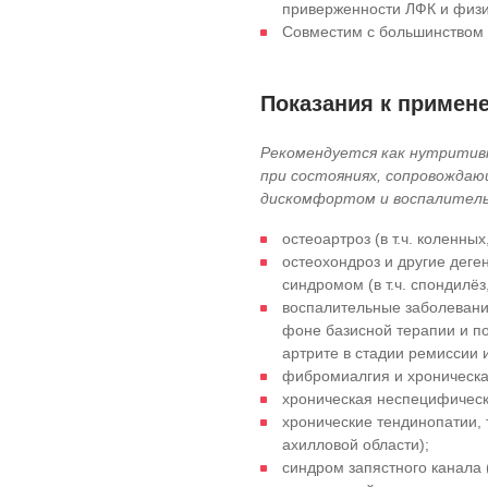
приверженности ЛФК и физи
Совместим с большинством 
Показания к примен
Рекомендуется как нутритивн
при состояниях, сопровожда
дискомфортом и воспалител
остеоартроз (в т.ч. коленны
остеохондроз и другие дег
синдромом (в т.ч. спондилёз
воспалительные заболевани
фоне базисной терапии и по
артрите в стадии ремиссии и
фибромиалгия и хроническа
хроническая неспецифическ
хронические тендинопатии, 
ахилловой области);
синдром запястного канала (