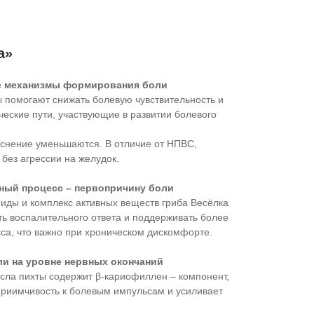
а»
ые механизмы формирования боли
 помогают снижать болевую чувствительность и
еские пути, участвующие в развитии болевого
раснение уменьшаются. В отличие от НПВС,
 без агрессии на желудок.
ьный процесс – первопричину боли
иды и комплекс активных веществ гриба Весёлка
ь воспалительного ответа и поддерживать более
са, что важно при хроническом дискомфорте.
ли на уровне нервных окончаний
ла пихты содержит β-кариофиллен – компонент,
приимчивость к болевым импульсам и усиливает