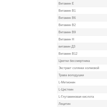
Витамин Е
Витамин В1
Витамин В6
Витамин В2
Витамин В9
Витамин Н
витамин Д3
Витамин В12
Цветки бессмертника
Экстракт солянки холмовой
Трава володушки
L-Метионин
L-Цистеин
L-Глутаминовая
кислота
Лецитин