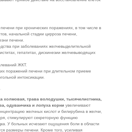
печени при хронических поражениях, в том числе в
тов, начальной стадии цирроза печени,
езни печени.
редства при заболеваниях желчевыделительной
иститах, гепатитах, дискинезии желчевыводящих
олеваний ЖКТ.
ких поражений печени при длительном приеме
огольной интоксикации.
а
ка холмовая, трава володушки, тысячелистника,
ва, одуванчика и лопуха корни
увеличивают
нцентрацию желчных кислот и билирубина в желчи,
ыря, стимулируют секреторную функцию
ка. У больных исчезают ощущения боли в области
ся размеры печени. Кроме того, усиливая