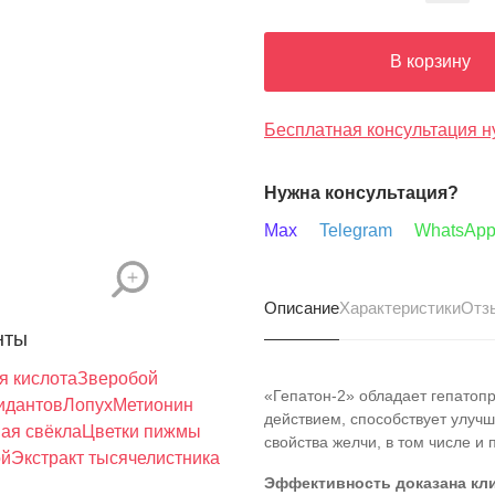
В корзину
Бесплатная консультация н
Нужна консультация?
Max
Telegram
WhatsAp
Описание
Характеристики
Отз
нты
я кислота
Зверобой
«Гепатон-2» обладает гепатоп
идантов
Лопух
Метионин
действием, способствует улуч
ая свёкла
Цветки пижмы
свойства желчи, в том числе и
ой
Экстракт тысячелистника
Эффективность доказана кли