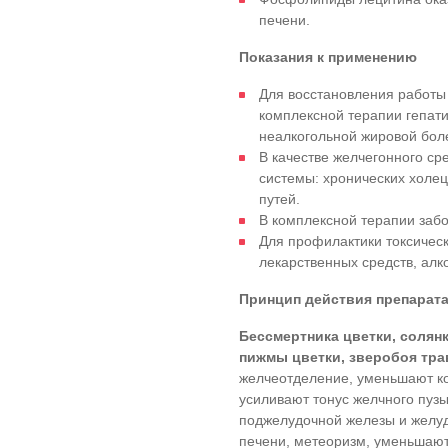
печени.
Показания к применению
Для восстановления работы 
комплексной терапии гепати
неалкогольной жировой бол
В качестве желчегонного с
системы: хронических холец
путей.
В комплексной терапии заб
Для профилактики токсичес
лекарственных средств, алк
Принцип действия препарат
Бессмертника цветки, солян
пижмы цветки, зверобоя тра
желчеотделение, уменьшают ко
усиливают тонус желчного пуз
поджелудочной железы и желуд
печени, метеоризм, уменьшают