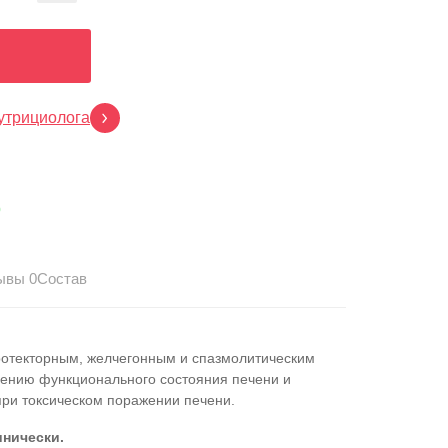
утрициолога
p
ывы 0
Состав
ротекторным, желчегонным и спазмолитическим
шению функционального состояния печени и
 при токсическом поражении печени.
нически.