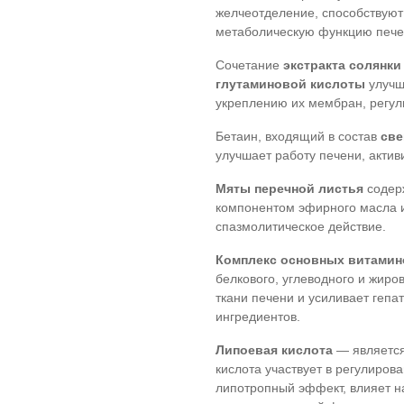
желчеотделение, способствуют
метаболическую функцию пече
Сочетание
экстракта солянк
глутаминовой кислоты
улучш
укреплению их мембран, регул
Бетаин, входящий в состав
св
улучшает работу печени, акти
Мяты перечной листья
содер
компонентом эфирного масла и
спазмолитическое действие.
Комплекс основных витамин
белкового, углеводного и жиро
ткани печени и усиливает геп
ингредиентов.
Липоевая кислота
— является
кислота участвует в регулиров
липотропный эффект, влияет н