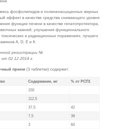
ени.
смесь фосфолипидов и полиненасыщенных жирных
ный эффект в качестве средства снижающего уровня
шения функции печени в качестве гепатопротектора,
 желчных камней; улучшения функционального
, токсических и радиационных поражениях; лучшего
минов А, D, Е и К.
енной регистрации №
 от 02.12.2014 г.
очный прием
(3 таблетки) содержит:
тво
Содержание, мг
% от РСП1
150
112,5
37,5
42
7,5
38
3
60