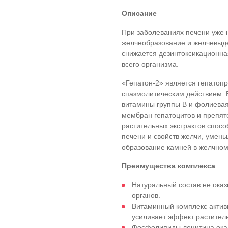
Описание
При заболеваниях печени уже 
желчеобразование и желчевыде
снижается дезинтоксикационна
всего организма.
«Гепатон-2» является гепатоп
спазмолитическим действием. 
витамины группы В и фолиевая
мембран гепатоцитов и препят
растительных экстрактов спос
печени и свойств желчи, умен
образование камней в желчном
Преимущества комплекса
Натуральный состав не оказ
органов.
Витаминный комплекс актив
усиливает эффект растител
Фосфолипиды лецитина оказ