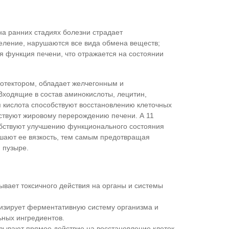
на ранних стадиях болезни страдает
ление, нарушаются все вида обмена веществ;
я функция печени, что отражается на состоянии
ротектором, обладает желчегонным и
Входящие в состав аминокислоты, лецитин,
 кислота способствуют восстановлению клеточных
ствуют жировому перерождению печени. А 11
обствуют улучшению функционального состояния
ьшают ее вязкость, тем самым предотвращая
 пузыре.
ывает токсичного действия на органы и системы
изирует ферментативную систему организма и
ьных ингредиентов.
ывают прямое действие на восстановление клеток