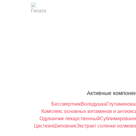
Активные компоне
Бессмертник
Володушка
Глутаминова
Комплекс основных витаминов и антиокс
Одуванчик лекарственный
Сублимированн
Цистеин
Шиповник
Экстракт солянки холмов