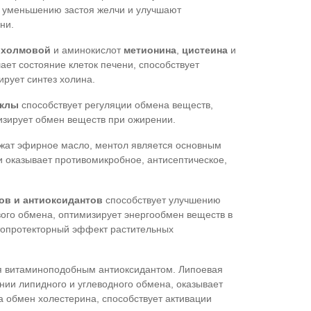
 уменьшению застоя желчи и улучшают
ни.
и холмовой
и аминокислот
метионина
,
цистеина
и
ает состояние клеток печени, способствует
ирует синтез холина.
еклы
способствует регуляции обмена веществ,
визирует обмен веществ при ожирении.
жат эфирное масло, ментол является основным
 оказывает противомикробное, антисептическое,
ов и антиоксидантов
способствует улучшению
вого обмена, оптимизирует энергообмен веществ в
атопротекторный эффект растительных
 витаминоподобным антиоксидантом. Липоевая
ании липидного и углеводного обмена, оказывает
а обмен холестерина, способствует активации