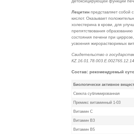
детоксицирующей функции печ
Лецитин
представляет собой 
кислот. Оказывает положитель
холестерина в крови, для улуч
препятствования образованию
состояния печени при циррозе
усвоения жирорастворимых вита
Свидетельство о государств
КZ.16.01.78.003.Е.002765.12.14
Состав: р
екомендуемый сут
Биологически активное вещес
Свекла сублимированная
Премикс витаминный
1-03
Витамин С
Витамин В3
Витамин В5