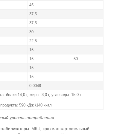
45
37,5
37,5
30
22,5
15
15
50
15
15
0,0048
а: белки-14,0 г, жиры- 3,0 г, углеводы- 15,0 г.
г
продукта: 590 кДж /140 ккал
ный уровень потребления
стабилизаторы: МКЦ, крахмал картофельный,