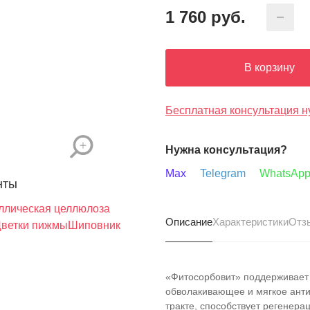
1 760
руб.
В корзину
Бесплатная консультация н
Нужна консультация?
Max
Telegram
WhatsAp
нты
ллическая целлюлоза
Описание
Характеристики
Отз
ветки пижмы
Шиповник
«Фитосорбовит» поддерживает 
обволакивающее и мягкое анти
тракте, способствует регенера