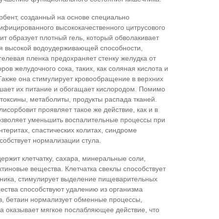
орбент, созданный на основе специально
ифицированного высококачественного цитрусового
ит образует плотный гель, который обволакивает
ря высокой водоудерживающей способности,
гелевая пленка предохраняет стенку желудка от
ров желудочного сока, таких, как соляная кислота и
акже она стимулирует кровообращение в верхних
чшает их питание и обогащает кислородом. Помимо
 токсины, метаболиты, продукты распада тканей.
лисорбовит проявляет такое же действие, как и в
позволяет уменьшить воспалительные процессы при
энтеритах, спастических колитах, синдроме
собствует нормализации стула.
держит клетчатку, сахара, минеральные соли,
ктиновые вещества. Клетчатка свеклы способствует
чника, стимулирует выделение пищеварительных
щества способствуют удалению из организма
в, бетаин нормализует обменные процессы,
ла оказывает мягкое послабляющее действие, что