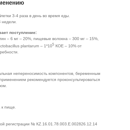
именению
летки 3-4 раза в день во время еды.
 недели.
вает поступление:
ин – 6 мг – 20%, пищевые волокна – 300 мг – 15%,
5
tobacillus plantarum – 1*10
КОЕ – 10% от
ребности.
льная непереносимость компонентов, беременным
рименением рекомендуется проконсультироваться
вом.
 к пище.
ой регистрации № КZ.16.01.78.003.Е.002826.12.14