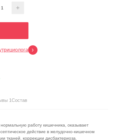
утрициолога
p
ывы 1
Состав
нормальную работу кишечника, оказывает
септическое действие в желудочно-кишечном
ции тканей, коррекции дисбактериоза.