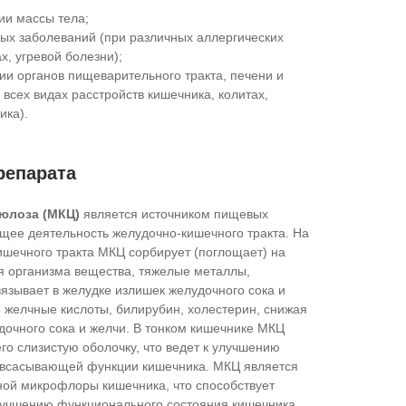
ии массы тела;
ных заболеваний (при различных аллергических
х, угревой болезни);
ии органов пищеварительного тракта, печени и
всех видах расстройств кишечника, колитах,
ика).
репарата
люлоза (МКЦ)
является источником пищевых
ющее деятельность желудочно-кишечного тракта. На
ишечного тракта МКЦ сорбирует (поглощает) на
я организма вещества, тяжелые металлы,
связывает в желудке излишек желудочного сока и
- желчные кислоты, билирубин, холестерин, снижая
дочного сока и желчи. В тонком кишечнике МКЦ
о слизистую оболочку, что ведет к улучшению
 всасывающей функции кишечника. МКЦ является
ной микрофлоры кишечника, что способствует
лучшению функционального состояния кишечника.