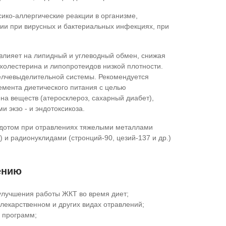
ико-аллергические реакции в организме,
ии при вирусных и бактериальных инфекциях, при
влияет на липидный и углеводный обмен, снижая
холестерина и липопротеидов низкой плотности.
елчевыделительной системы. Рекомендуется
емента диетического питания с целью
а веществ (атеросклероз, сахарный диабет),
 экзо - и эндотоксикоза.
идотом при отравлениях тяжелыми металлами
) и радионуклидами (стронций-90, цезий-137 и др.)
ению
улучшения работы ЖКТ во время диет;
лекарственном и других видах отравлений;
х программ;