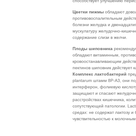
способствует улучшению перис
Цветки пижмы
обладают дово
противовоспалительным действ
болезни желудка и двенадцатип
мускулатуру желудочно-кишечно
содержание слизи в желчи.
Плоды шиповника
рекоменду
обладают витаминным, против
кровоостанавливающим действи
пектинов шиповник действует к
Комплекс лактобактерий
пре
plantarum штамм 8Р-А3, они п
интерферон, фолиевую кислоту
защищают и спасают желудочно
расстройствах кишечника, коли
сопутствующей патологии. Lact
средах: не содержат лактозу и
чувствительностью к молочным