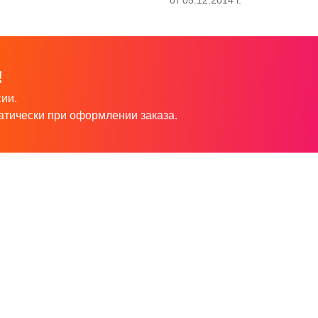
!
ии.
атически при оформлении заказа.