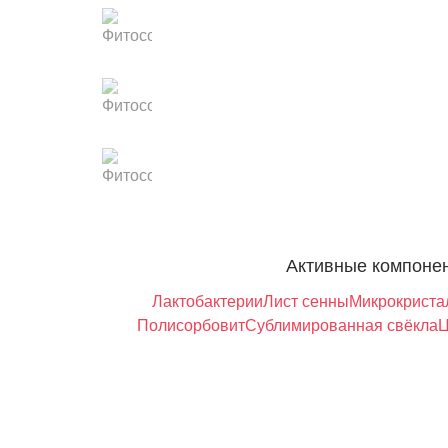
Активные компоне
Лактобактерии
Лист сенны
Микрокриста
Полисорбовит
Сублимированная свёкла
Ц