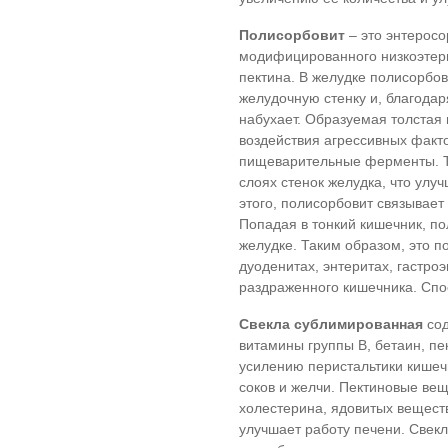
Полисорбовит
– это энтерос
модифицированного низкоэтер
пектина. В желудке полисорбов
желудочную стенку и, благода
набухает. Образуемая толстая 
воздействия агрессивных факто
пищеварительные ферменты. Т
слоях стенок желудка, что улу
этого, полисорбовит связывает
Попадая в тонкий кишечник, по
желудке. Таким образом, это 
дуоденитах, энтеритах, гастро
раздраженного кишечника. Спо
Свекла сублимированная
со
витамины группы В, бетаин, пе
усилению перистальтики кише
соков и желчи. Пектиновые ве
холестерина, ядовитых вещест
улучшает работу печени. Свек