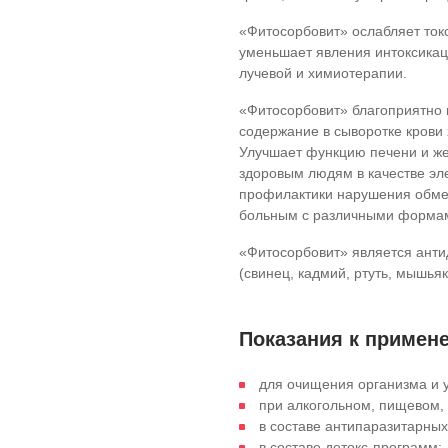
«Фитосорбовит» ослабляет токс
уменьшает явления интоксикац
лучевой и химиотерапии.
«Фитосорбовит» благоприятно 
содержание в сыворотке крови 
Улучшает функцию печени и ж
здоровым людям в качестве эл
профилактики нарушения обмен
больным с различными формами
«Фитосорбовит» является ант
(свинец, кадмий, ртуть, мышьяк
Показания к примен
для очищения организма и 
при алкогольном, пищевом, 
в составе антипаразитарны
в составе детокс-программ;