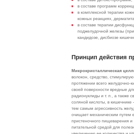
в составе программ коррекц
в комплексной терапии кож
кожных реакциях, дерматита
в составе терапии дисфункц
поджелудочной железы (при 
кандидозе, дисбиозе кишечн
Принцип действия п
Микрокристаллическая цел
волокон, средство, стимулиру
протяжении всего желудочно-к
своей поверхности вредные дл
радионуклиды и т. п., а также 
соляной кислоты, в кишечнике 
тем самым агрессивность желу
очищает механическим путем ег
пристеночного пищеварения и
питательной средой для полез
увеличению ее количества и у