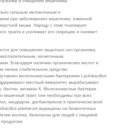
тальтики и очищению кишечника.
льно сильным желчегонным и
ием при заболеваниях кишечника, язвенной
ерстной кишки. Наряду с этим тонизирует
го тракта и усиливает его секрецию и снижает
ются для повышения защитных сил организма,
овоспалительным, мочегонным,
ем. Благодаря наличию органических кислот и
ак легкое слабительное средство.
дставлен молочнокислыми бактериями Lactobacillus
оддерживают местный иммунитет, вырабатывают
, биотин, витамин К. Молочнокислые бактерии
-кишечный тракт, они необходимы при всех
тах, кандидозе, дисбактериозе и практически всей
obacillus plantarum выращены на безмолочных
 белки молока, безопасны для людей с пищевой
 продуктам.