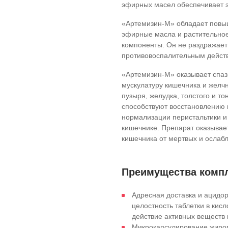
эфирных масел обеспечивает 
«Артемизин-М» обладает повыш
эфирные масла и растительное
компоненты. Он не раздражает
противовоспалительным дейст
«Артемизин-М» оказывает спаз
мускулатуру кишечника и желчн
пузыря, желудка, толстого и т
способствуют восстановлению
нормализации перистальтики и
кишечнике. Препарат оказывае
кишечника от мертвых и ослабл
Преимущества комп
Адресная доставка и ацидор
целостность таблетки в ки
действие активных веществ 
Микрокапсулирование жиро