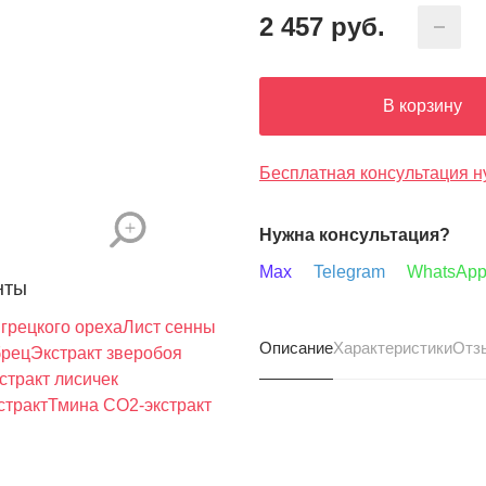
2 457
руб.
В корзину
Бесплатная консультация н
Нужна консультация?
Max
Telegram
WhatsAp
нты
 грецкого ореха
Лист сенны
Описание
Характеристики
Отз
рец
Экстракт зверобоя
стракт лисичек
стракт
Тмина СО2-экстракт