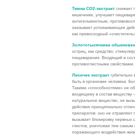
Тмина СО2-экстракт
снижает 
кишечнике, улучшает пищеваре
антигельминтным, противовосп
оказывает успокаивающее дейс
как превосходный «очиститель»
Золототысячника обыкновен
остриц, как средство, стимули
пищеварения. Входящий в сост
противоглистными свойствами.
Лисичек экстракт
губительно 
быть в организме человека. Бол
Такими «способностями» не об
входящему в состав веществу
натуральное вещество, не вы
действия принципиально отлич
препаратов: оно не отравляет 
вызывает блокировку нервных ц
глистов, уничтожая тем самым 
поражающего воздействия жизн