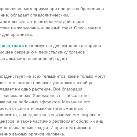
проявление метеоризма при процессах брожения в
ние, обладает спазмолитическим,
алительным, антисептическим действием,
твие на желудочно-кишечный тракт. Описывается
 для организма.
ного трава
используется для изгнания аскорид и
рующее секрецию и перистальтику органов
ав алкалоид генцианин обладает
воздействует на всех гельминтов, какие только могут
ее того, экстракт лисичек уничтожает их яйца.
ладает ни одно растение. Всё благодаря
 — хиноманнозе. Хиноманноза — абсолютно
зывающее побочных эффектов. Механизм его
ается от синтетических антигельминтных
паразита, а внедряется в слизистую его покрова и
ентров, а также частично растворяет оболочки яиц
многочисленные кладки. И при этом никакого
енно важных органов человека.