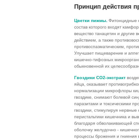
Принцип действия п
Цветки пижмы.
Фитонцидные с
состав которого входят камфор
вещество танацетин и другие
действием, а также противово
противоспазматическим, проти
Улучшает пищеварение и аппет
кишечно-тифозных микрооргани
обыкновенной их целесообразно
Гвоздики СО2-экстракт
возде
яйца, оказывает противогрибко
нормализации микрофлоры киш
гвоздике, снимают болевой си
паразитами и токсическими пр
гвоздики, стимулируя нервные 
перистальтики кишечника и выв
благодаря обволакивающей спо
оболочку желудочно - кишечно
процессы брожения и гниения 