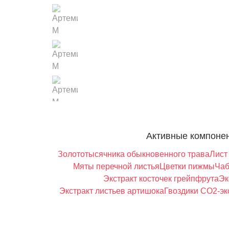
Активные компоне
Золототысячника обыкновенного трава
Лист
Мяты перечной листья
Цветки пижмы
Чаб
Экстракт косточек грейпфрута
Эк
Экстракт листьев артишока
Гвоздики СО2-эк