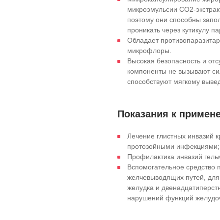
микроэмульсии СО2-экстрак
поэтому они способны запол
проникать через кутикулу па
Обладает противопаразитар
микрофлоры.
Высокая безопасность и отс
компоненты не вызывают сил
способствуют мягкому выве
Показания к примен
Лечение глистных инвазий к
протозойными инфекциями;
Профилактика инвазий гель
Вспомогательное средство п
желчевыводящих путей, для
желудка и двенадцатиперстн
нарушений функций желудоч