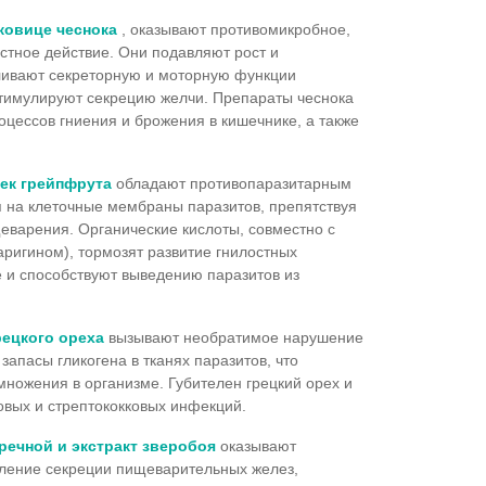
ковице чеснока
, оказывают противомикробное,
стное действие. Они подавляют рост и
ливают секреторную и моторную функции
стимулируют секрецию желчи. Препараты чеснока
цессов гниения и брожения в кишечнике, а также
чек грейпфрута
обладают противопаразитарным
я на клеточные мембраны паразитов, препятствуя
еварения. Органические кислоты, совместно с
ригином), тормозят развитие гнилостных
е и способствуют выведению паразитов из
рецкого ореха
вызывают необратимое нарушение
запасы гликогена в тканях паразитов, что
множения в организме. Губителен грецкий орех и
овых и стрептококковых инфекций.
еречной и экстракт зверобоя
оказывают
ление секреции пищеварительных желез,