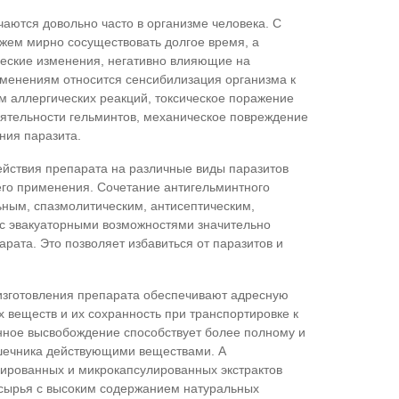
аются довольно часто в организме человека. С
ем мирно сосуществовать долгое время, а
еские изменения, негативно влияющие на
изменениям относится сенсибилизация организма к
м аллергических реакций, токсическое поражение
ятельности гельминтов, механическое повреждение
ания паразита.
йствия препарата на различные виды паразитов
его применения. Сочетание антигельминтного
ьным, спазмолитическим, антисептическим,
с эвакуаторными возможностями значительно
рата. Это позволяет избавиться от паразитов и
изготовления препарата обеспечивают адресную
х веществ и их сохранность при транспортировке к
нное высвобождение способствует более полному и
ечника действующими веществами. А
ированных и микрокапсулированных экстрактов
 сырья с высоким содержанием натуральных