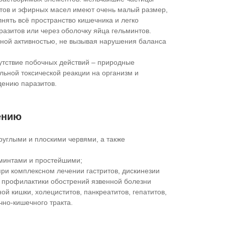
тов и эфирных масел имеют очень малый размер,
нять всё пространство кишечника и легко
разитов или через оболочку яйца гельминтов.
ной активностью, не вызывая нарушения баланса
утствие побочных действий – природные
ьной токсической реакции на организм и
дению паразитов.
ению
руглыми и плоскими червями, а также
минтами и простейшими;
ри комплексном лечении гастритов, дискинезии
 профилактики обострений язвенной болезни
ой кишки, холециститов, панкреатитов, гепатитов,
но-кишечного тракта.