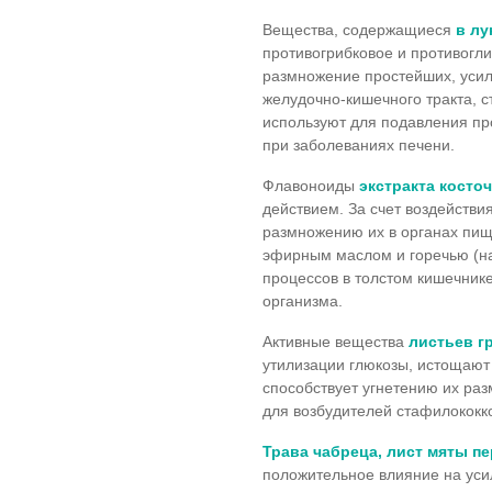
Вещества, содержащиеся
в
лу
противогрибковое и противогли
размножение простейших, уси
желудочно-кишечного тракта, 
используют для подавления про
при заболеваниях печени.
Флавоноиды
экстракта косто
действием. За счет воздействи
размножению их в органах пищ
эфирным маслом и горечью (на
процессов в толстом кишечник
организма.
Активные вещества
листьев г
утилизации глюкозы, истощают 
способствует угнетению их раз
для возбудителей стафилококк
Трава чабреца, лист мяты п
положительное влияние на уси