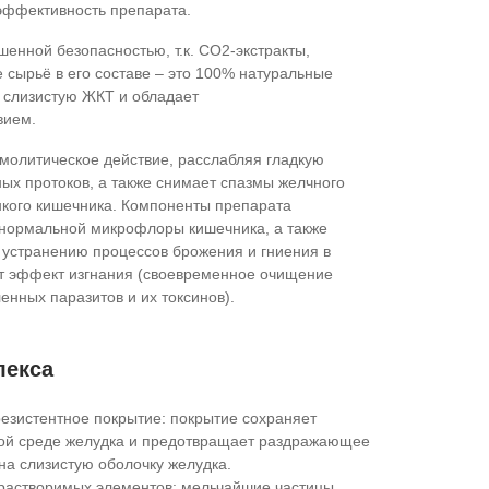
эффективность препарата.
енной безопасностью, т.к. СО2-экстракты,
 сырьё в его составе – это 100% натуральные
 слизистую ЖКТ и обладает
вием.
молитическое действие, расслабляя гладкую
ых протоков, а также снимает спазмы желчного
онкого кишечника. Компоненты препарата
 нормальной микрофлоры кишечника, а также
 устранению процессов брожения и гниения в
т эффект изгнания (своевременное очищение
енных паразитов и их токсинов).
лекса
езистентное покрытие: покрытие сохраняет
слой среде желудка и предотвращает раздражающее
на слизистую оболочку желудка.
растворимых элементов: мельчайшие частицы