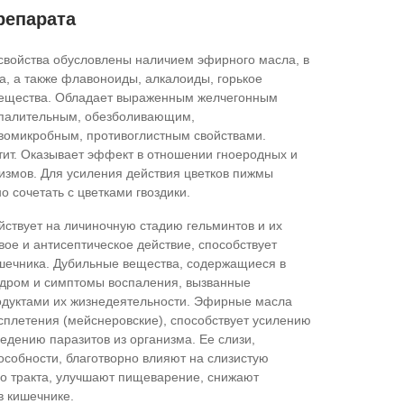
репарата
войства обусловлены наличием эфирного масла, в
а, а также флавоноиды, алкалоиды, горькое
 вещества. Обладает выраженным желчегонным
спалительным, обезболивающим,
вомикробным, противоглистным свойствами.
ит. Оказывает эффект в отношении гноеродных и
змов. Для усиления действия цветков пижмы
 сочетать с цветками гвоздики.
йствует на личиночную стадию гельминтов и их
вое и антисептическое действие, способствует
ечника. Дубильные вещества, содержащиеся в
ндром и симптомы воспаления, вызванные
одуктами их жизнедеятельности. Эфирные масла
сплетения (мейснеровские), способствует усилению
едению паразитов из организма. Ее слизи,
собности, благотворно влияют на слизистую
го тракта, улучшают пищеварение, снижают
в кишечнике.