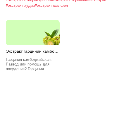
#экстракт худии
#экстракт шалфея
Экстракт гарцинии камбойджинской
Гарциния камбоджийская:
Развод или помощь для
похудения? Гарциния
камбоджийская (Garcinia
cambogia) — это тропическое
дерево, плоды которого
напоминают маленькие
тыквы. В последние годы
экс...