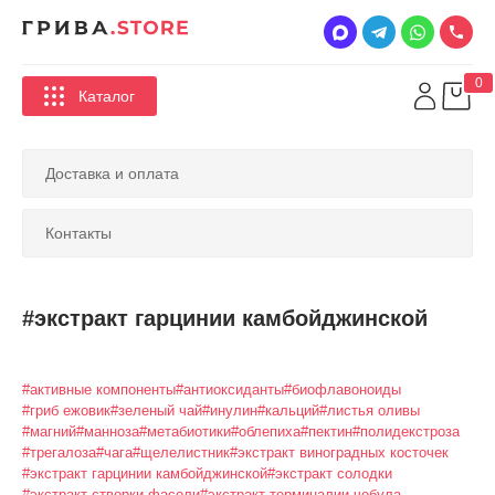
22.08.2025 16:25
0
Каталог
Доставка и оплата
Контакты
#экстракт гарцинии камбойджинской
#активные компоненты
#антиоксиданты
#биофлавоноиды
#гриб ежовик
#зеленый чай
#инулин
#кальций
#листья оливы
#магний
#манноза
#метабиотики
#облепиха
#пектин
#полидекстроза
#трегалоза
#чага
#щелелистник
#экстракт виноградных косточек
#экстракт гарцинии камбойджинской
#экстракт солодки
#экстракт створки фасоли
#экстракт терминалии чебула